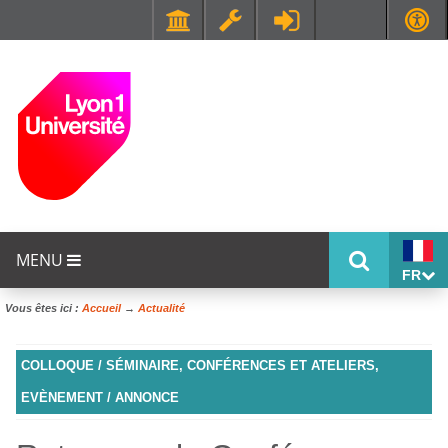
Faculté de Médecine et de Maïeutique Lyon Sud - Charles Mérieux
UFR STAPS (Sciences et Techniques des Activités Physiques et Sportives)
MENU
FR
Vous êtes ici :
Accueil
→
Actualité
COLLOQUE / SÉMINAIRE, CONFÉRENCES ET ATELIERS,
EVÈNEMENT / ANNONCE