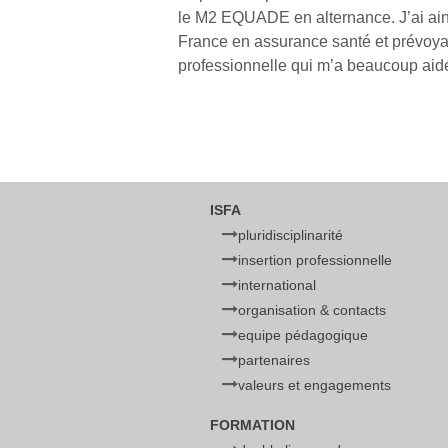
le M2 EQUADE en alternance. J’ai ainsi
France en assurance santé et prévoya
professionnelle qui m’a beaucoup aid
ISFA
pluridisciplinarité
insertion professionnelle
international
organisation & contacts
equipe pédagogique
partenaires
valeurs et engagements
FORMATION