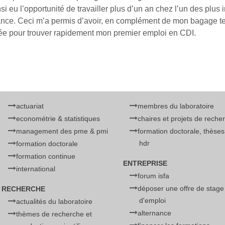
 eu l’opportunité de travailler plus d’un an chez l’un des plus 
nce. Ceci m’a permis d’avoir, en complément de mon bagage te
ée pour trouver rapidement mon premier emploi en CDI.
actuariat
membres du laboratoire
econométrie & statistiques
chaires et projets de reche
management des pme & pmi
formation doctorale, thèses
hdr
formation doctorale
formation continue
ENTREPRISE
international
forum isfa
déposer une offre de stage
RECHERCHE
d'emploi
actualités du laboratoire
alternance
thèmes de recherche et