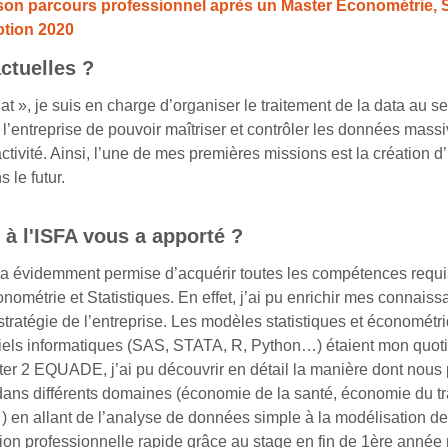
on parcours professionnel après un Master Econométrie, S
otion 2020
ctuelles ?
t », je suis en charge d’organiser le traitement de la data au se
’entreprise de pouvoir maîtriser et contrôler les données massive
activité. Ainsi, l’une de mes premières missions est la créatio
 le futur.
 à l'ISFA vous a apporté ?
 m’a évidemment permise d’acquérir toutes les compétences requ
onométrie et Statistiques. En effet, j’ai pu enrichir mes connaiss
stratégie de l’entreprise. Les modèles statistiques et économét
iels informatiques (SAS, STATA, R, Python…) étaient mon quotid
er 2 EQUADE, j’ai pu découvrir en détail la manière dont nous
dans différents domaines (économie de la santé, économie du tra
en allant de l’analyse de données simple à la modélisation de 
on professionnelle rapide grâce au stage en fin de 1ère année ma