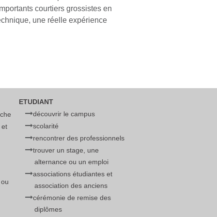
importants courtiers grossistes en
chnique, une réelle expérience
ETUDIANT
découvrir le campus
rche
scolarité
 et
rencontrer des professionnels
trouver un stage, une
alternance ou un emploi
associations étudiantes et
 ou
association des anciens
cérémonie de remise des
diplômes