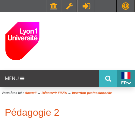
Faculté de Médecine et de Maïeutique Lyon Sud - Charles Mérieux
UFR STAPS (Sciences et Techniques des Activités Physiques et Sportives)
MENU
FR
Vous êtes ici :
Accueil
→
Découvrir l'ISFA
→
Insertion professionnelle
Pédagogie 2