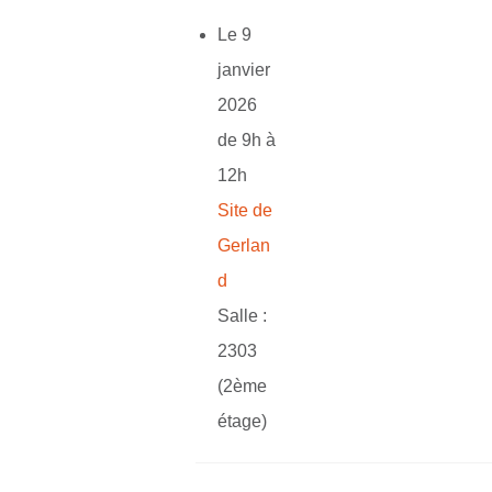
Le 9
janvier
2026
de 9h à
12h
Site de
Gerlan
d
Salle :
2303
(2ème
étage)