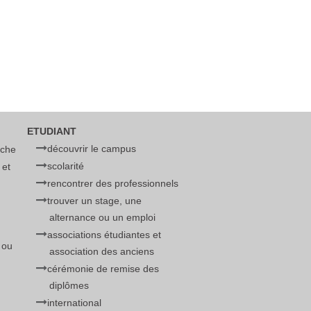
ETUDIANT
découvrir le campus
rche
scolarité
 et
rencontrer des professionnels
trouver un stage, une
alternance ou un emploi
associations étudiantes et
 ou
association des anciens
cérémonie de remise des
diplômes
international