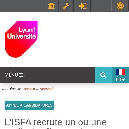
Faculté de Médecine et de Maïeutique Lyon Sud - Charles Mérieux
UFR STAPS (Sciences et Techniques des Activités Physiques et Sportives)
MENU
FR
Vous êtes ici :
Accueil
→
Actualité
APPEL À CANDIDATURES
L'ISFA recrute un ou une